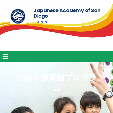
to
ディエゴ
858-571-7000
content
Japanese Academy of San
Diego
J A S D
Menu
つみき保育園プログラ
ム