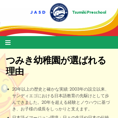
Skip
to
content
Menu
つみき幼稚園が選ばれる
理由
20年以上の歴史と確かな実績: 2003年の設立以来、
サンディエゴにおける日本語教育の先駆けとして歩
んできました。20年を超える経験とノウハウに基づ
き、お子様の成長をしっかりと支えます。
日本語イマージョン環境：日々の生活や日本の伝統